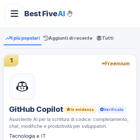
Best Five
AI
I più popolari
Aggiunti di recente
Tutti
1
Freemium
GitHub Copilot
In evidenza
Verificato
Assistente AI per la scrittura di codice: completamento,
chat, modifiche e produttività per sviluppatori.
Tecnologia e IT