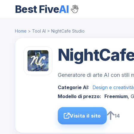
Best Five
AI
Home
> Tool AI > NightCafe Studio
NightCafe
Generatore di arte AI con stili m
Categorie AI:
Design e creatività
Modello di prezzo:
Freemium
, 
Visita il sito
14