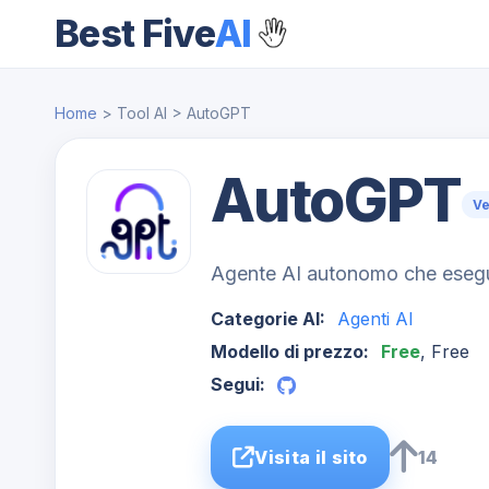
Best Five
AI
Home
> Tool AI > AutoGPT
AutoGPT
Ve
Agente AI autonomo che esegue 
Categorie AI:
Agenti AI
Modello di prezzo:
Free
, Free
Segui:
Visita il sito
14