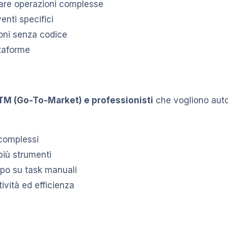
are operazioni complesse
enti specifici
oni senza codice
ttaforme
TM (Go-To-Market) e professionisti
che vogliono autom
complessi
iù strumenti
mpo su task manuali
vità ed efficienza