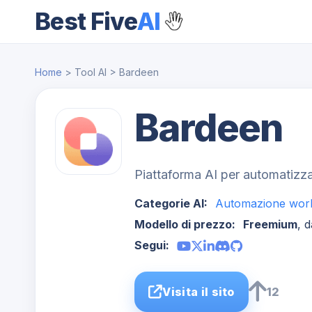
Best Five
AI
Home
> Tool AI > Bardeen
Bardeen
Piattaforma AI per automatizzare
Categorie AI:
Automazione wor
Modello di prezzo:
Freemium
, 
Segui:
Visita il sito
12